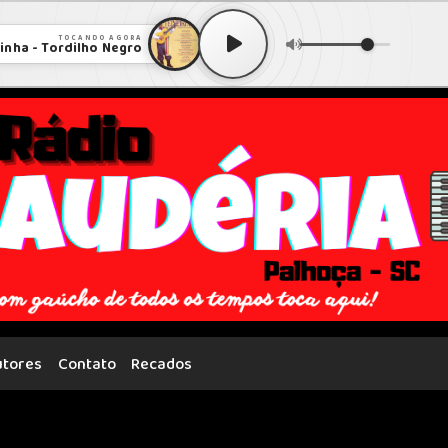
TOCANDO AGORA
rinha - Tordilho Negro
utores
Contato
Recados